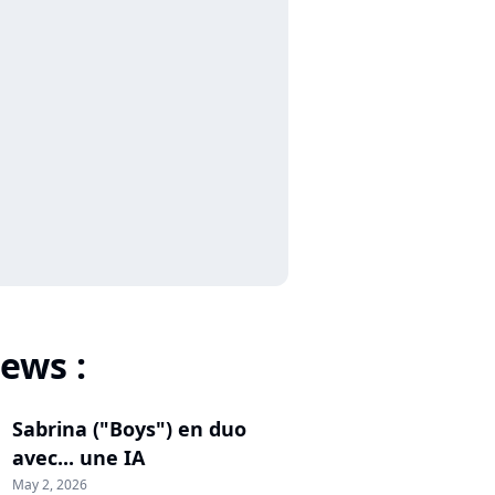
ews :
Sabrina ("Boys") en duo
avec... une IA
May 2, 2026