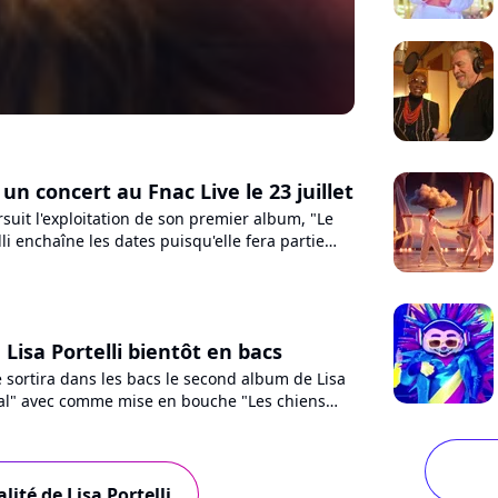
: un concert au Fnac Live le 23 juillet
suit l'exploitation de son premier album, "Le
lli enchaîne les dates puisqu'elle fera partie
roduisant...
 Lisa Portelli bientôt en bacs
e sortira dans les bacs le second album de Lisa
égal" avec comme mise en bouche "Les chiens
l'air"....
lité de Lisa Portelli