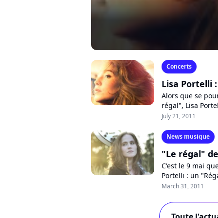
Concerts
Lisa Portelli 
Alors que se pour
régal", Lisa Porte
des artistes se p
July 21, 2011
News musique
"Le régal" de
C'est le 9 mai qu
Portelli : un "R
dorment" et "Dans 
March 31, 2011
Toute l'actua