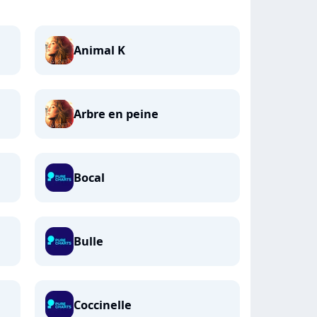
Animal K
Arbre en peine
Bocal
Bulle
Coccinelle