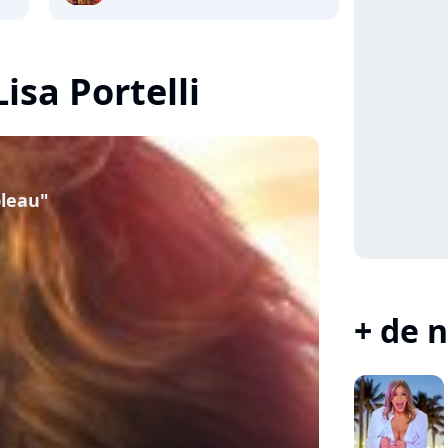
Lisa Portelli
bleau"
+ de n