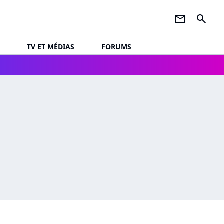
newsletter
search
TV ET MÉDIAS
FORUMS