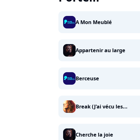
A Mon Meublé
Appartenir au large
Berceuse
Break (J'ai vécu les...
Cherche la joie