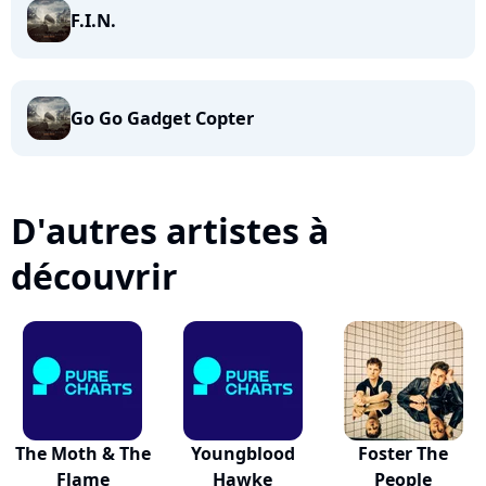
F.I.N.
Go Go Gadget Copter
D'autres artistes à
découvrir
The Moth & The
Youngblood
Foster The
Flame
Hawke
People