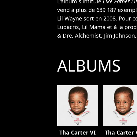
L'album s'intitule
Like Father Li
vend à plus de 639 187 exempl
Lil Wayne sort en 2008. Pour ce
Ludacris, Lil Mama et à la pro
& Dre, Alchemist, Jim Johnson, 
ALBUMS
Tha Carter VI
Tha Carter 