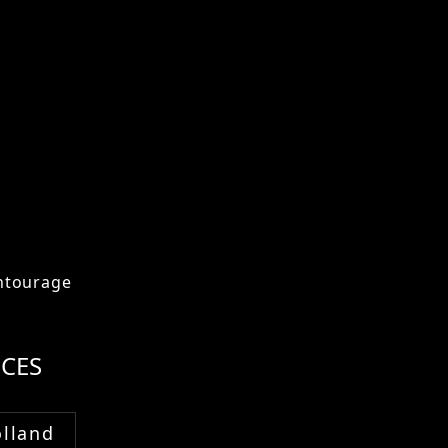
ntourage
CES
lland