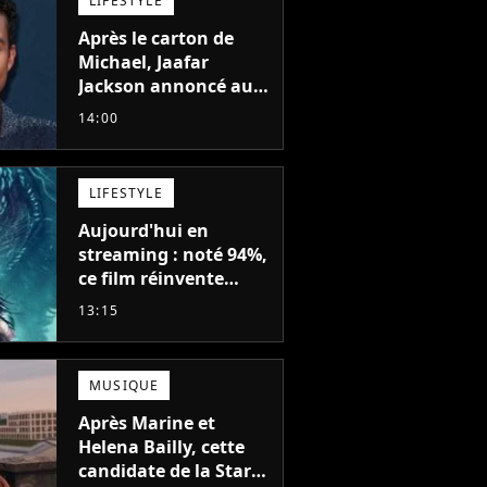
LIFESTYLE
Après le carton de
Michael, Jaafar
Jackson annoncé au
casting d'un film
14:00
d'action avec Will
Smith
LIFESTYLE
Aujourd'hui en
streaming : noté 94%,
ce film réinvente
complètement cette
13:15
franchise de science-
fiction vieille de 40
ans
MUSIQUE
Après Marine et
Helena Bailly, cette
candidate de la Star