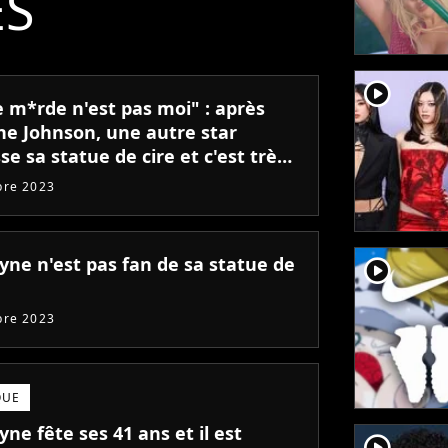
ÉS
player2
e m*rde n'est pas moi" : après
e Johnson, une autre star
se sa statue de cire et c'est très
t
bre 2023
yne n'est pas fan de sa statue de
player2
bre 2023
QUE
yne fête ses 41 ans et il est
player2