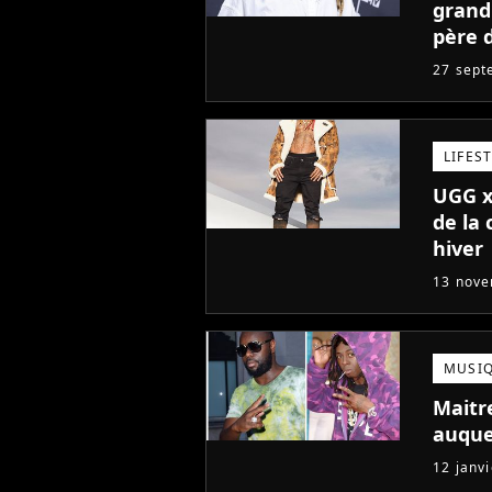
grand
père 
d'auj
27 sept
LIFES
UGG x
de la 
hiver
13 nov
MUSI
Maitre
auquel
12 janv