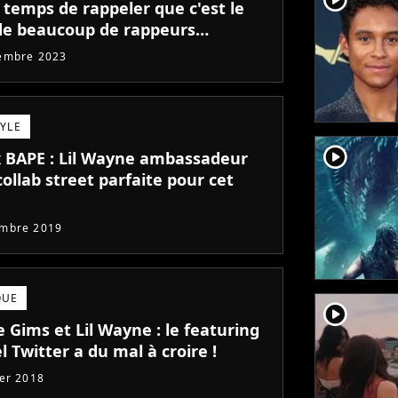
 temps de rappeler que c'est le
de beaucoup de rappeurs
ourd'hui
embre 2023
TYLE
player2
 BAPE : Lil Wayne ambassadeur
collab street parfaite pour cet
embre 2019
QUE
player2
 Gims et Lil Wayne : le featuring
 Twitter a du mal à croire !
ier 2018