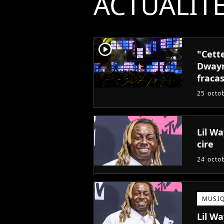
ACTUALIT
player2
"Cett
Dwayn
fracas
violen
25 octo
Lil Wa
cire
24 octo
MUSI
Lil Wa