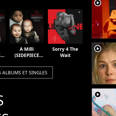
player2
player2
A Milli
Sorry 4 The
E
(SIDEPIECE
Wait
Remix)
S ALBUMS ET SINGLES
player2
S