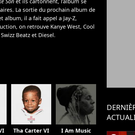
ke Son
et ils cartonnent, l’album se
aires. La sortie du prochain album de
t album, il a fait appel a
Jay-Z
,
duction, on retrouve
Kanye West
, Cool
Swizz Beatz et Diesel.
DERNIÈ
ACTUAL
VI
Tha Carter VI
I Am Music