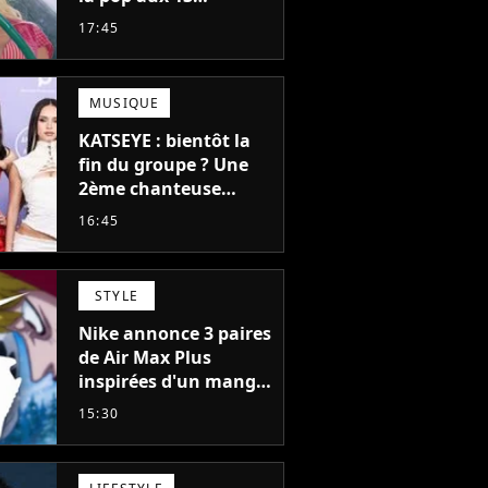
milliards d'écoutes a
17:45
failli nous quitter, "Je
pensais ne plus
jamais chanter"
MUSIQUE
KATSEYE : bientôt la
fin du groupe ? Une
2ème chanteuse
s'éloigne en 6 mois,
16:45
"Prendre cette
décision n’a pas été
facile"
STYLE
Nike annonce 3 paires
de Air Max Plus
inspirées d'un manga
culte de 1190
15:30
chapitres et 115
tomes