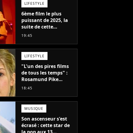
LIFESTYLE
6ème film le plus
puissant de 2025, la
suite de cette
franchise culte est
19:45
menacée : le
réalisateur claque la
porte pour "différends
LIFESTYLE
créatifs"
"L'un des pires films
de tous les temps" :
Rosamund Pike
pensait que ce film
18:45
d'action de science-
fiction avec Dwayne
Johnson mettrait fin à
MUSIQUE
sa carrière
Son ascenseur s'est
écrasé : cette star de
la pop aux 13