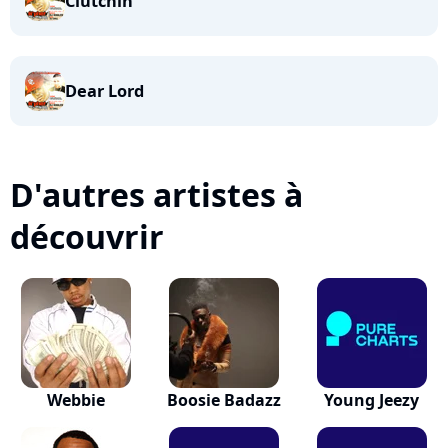
Clutchin'
Dear Lord
D'autres artistes à
découvrir
Webbie
Boosie Badazz
Young Jeezy