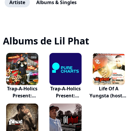
Artiste
Albums & Singles
Albums de Lil Phat
Trap-A-Holics
Trap-A-Holics
Life Of A
Present:
Present:
Yungsta (hosted
Death...
Death...
By...