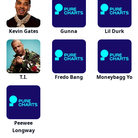
Kevin Gates
Gunna
Lil Durk
T.I.
Fredo Bang
Moneybagg Yo
Peewee
Longway