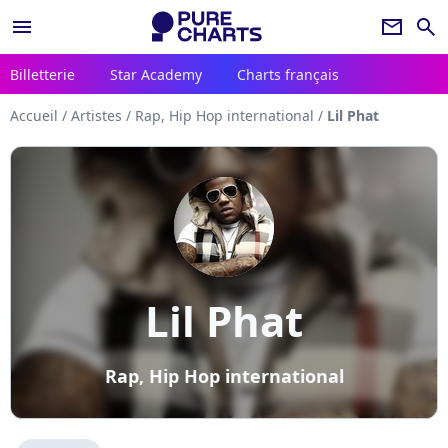
menu
newsletter
search
Billetterie
Star Academy
Charts français
Accueil
/
Artistes
/
Rap, Hip Hop international
/
Lil Phat
Lil Phat
Rap, Hip Hop international