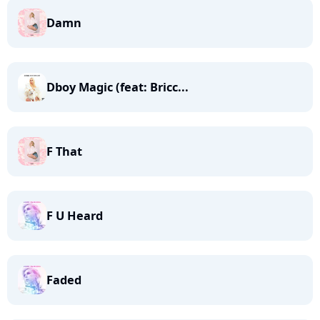
Damn
Dboy Magic (feat: Bricc...
F That
F U Heard
Faded