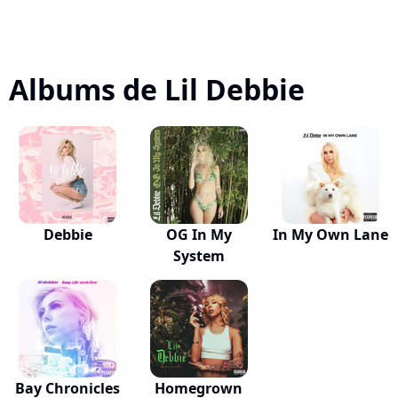
Albums de Lil Debbie
Debbie
OG In My
In My Own Lane
System
Bay Chronicles
Homegrown