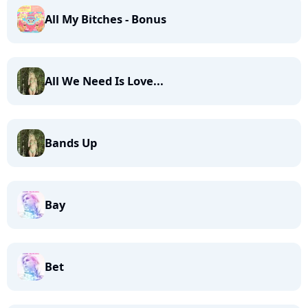
All My Bitches - Bonus
All We Need Is Love...
Bands Up
Bay
Bet