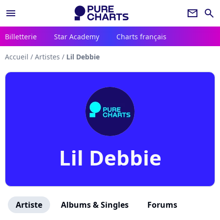
menu
newsletter
search
Billetterie
Star Academy
Charts français
Accueil
/
Artistes
/
Lil Debbie
Lil Debbie
Artiste
Albums & Singles
Forums