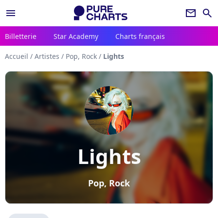
menu
newsletter
search
Billetterie
Star Academy
Charts français
Accueil
/
Artistes
/
Pop, Rock
/
Lights
Lights
Pop, Rock