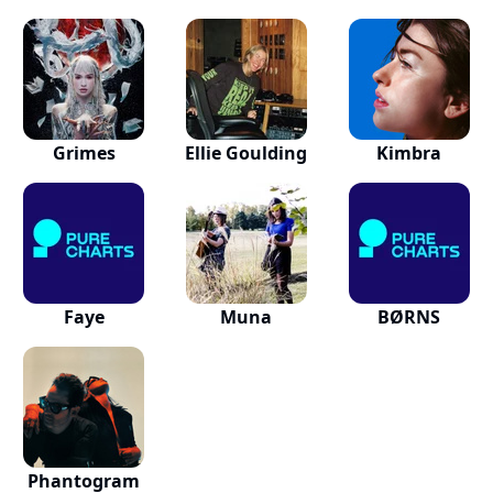
Grimes
Ellie Goulding
Kimbra
Faye
Muna
BØRNS
Phantogram