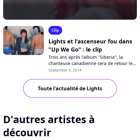
Clip
Lights et l'ascenseur fou dans
"Up We Go" : le clip
Trois ans après l'album "Siberia", la
chanteuse canadienne sera de retour le
23 septembre avec "Little Machines".
September 8, 2014
C'est le single "Up We Go" qui a
désormais...
Toute l'actualité de Lights
D'autres artistes à
découvrir