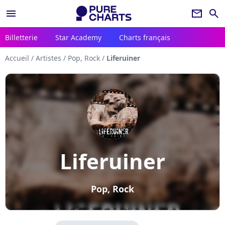
menu
newsletter
search
Billetterie
Star Academy
Charts français
Accueil
/
Artistes
/
Pop, Rock
/
Liferuiner
Liferuiner
Pop, Rock