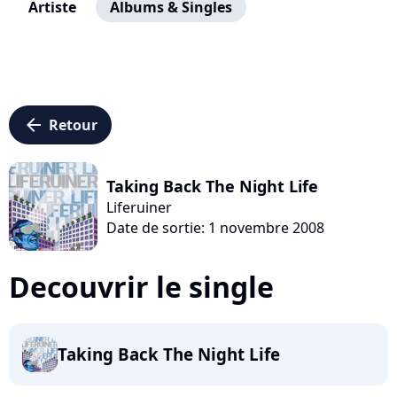
Artiste
Albums & Singles
arrow_left
Retour
Taking Back The Night Life
Liferuiner
Date de sortie: 1 novembre 2008
Decouvrir le single
Taking Back The Night Life