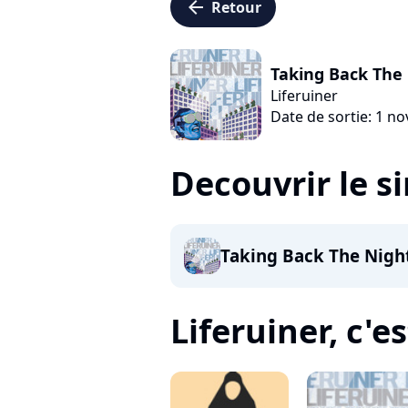
arrow_left
Retour
Taking Back The 
Liferuiner
Date de sortie: 1 n
Decouvrir le s
Taking Back The Night
Liferuiner, c'es