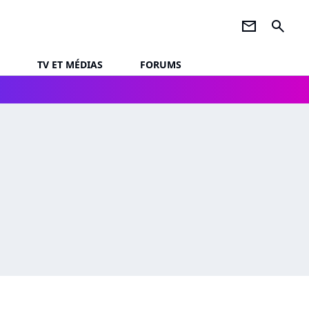
newsletter
search
TV ET MÉDIAS
FORUMS