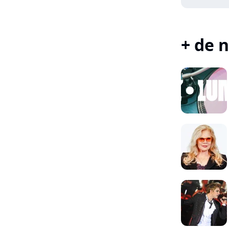
+ de n