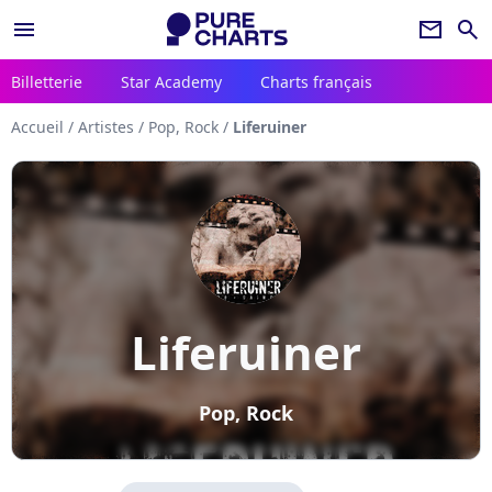
menu
newsletter
search
Billetterie
Star Academy
Charts français
Accueil
/
Artistes
/
Pop, Rock
/
Liferuiner
Liferuiner
Pop, Rock