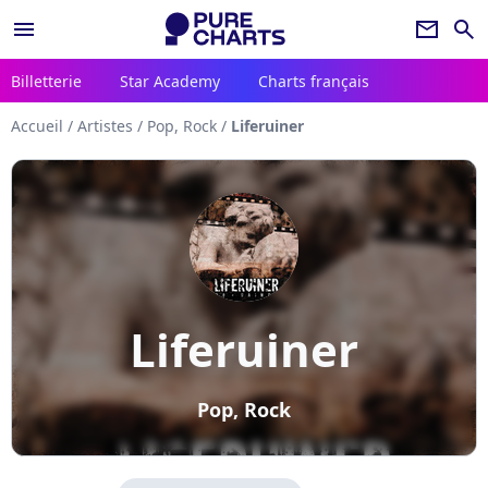
menu
newsletter
search
Billetterie
Star Academy
Charts français
Accueil
/
Artistes
/
Pop, Rock
/
Liferuiner
Liferuiner
Pop, Rock