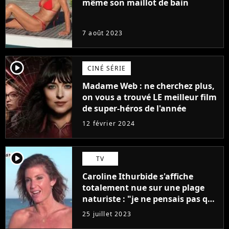
même son maillot de bain
7 août 2023
player2
CINÉ SÉRIE
Madame Web : ne cherchez plus,
on vous a trouvé LE meilleur film
de super-héros de l'année
12 février 2024
player2
TV
Caroline Ithurbide s'affiche
totalement nue sur une plage
naturiste : "je ne pensais pas que
j'arriverais à le faire..."
25 juillet 2023