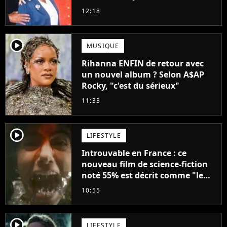
droit à sa propre série
12:18
player2
MUSIQUE
Rihanna ENFIN de retour avec
un nouvel album ? Selon A$AP
Rocky, "c'est du sérieux"
11:33
player2
LIFESTYLE
Introuvable en France : ce
nouveau film de science-fiction
noté 55% est décrit comme "le
plus stupide de l'année"
10:55
player2
LIFESTYLE