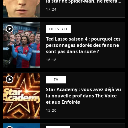
la star de Spider-Man, ne referait
pas ce blockbuster
17:24
player2
LIFESTYLE
Ted Lasso saison 4 : pourquoi ces
personnages adorés des fans ne
sont pas dans la suite ?
16:18
player2
TV
Star Academy : vous avez déjà vu
la nouvelle prof dans The Voice
et aux Enfoirés
15:20