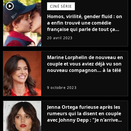
player2
CINÉ SÉRIE
Homos, virilité, gender fluid : on
a enfin trouvé une comédie
française qui parle de tout ça
sans être super ringarde
20 avril 2023
Marine Lorphelin de nouveau en
couple et vous aviez déjà vu son
nouveau compagnon... à la télé
9 octobre 2023
Jenna Ortega furieuse après les
rumeurs qui la disent en couple
avec Johnny Depp : "Je n'arrive
même pas..."