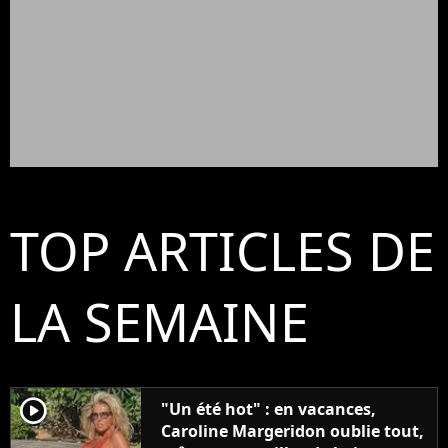
TOP ARTICLES DE
LA SEMAINE
player2
"Un été hot" : en vacances,
Caroline Margeridon oublie tout,