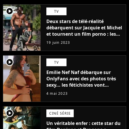
player2
TV
Deux stars de télé-réalité
débarquent sur Jacquie et Michel
et tournent un film porno : les
premières images du tournage
19 juin 2023
(exclu)
player2
TV
Emilie Nef Naf débarque sur
OnlyFans avec des photos très
sexy... les fétichistes vont
prendre leur pied !
4 mai 2023
player2
CINÉ SÉRIE
Un véritable enfer : cette star du