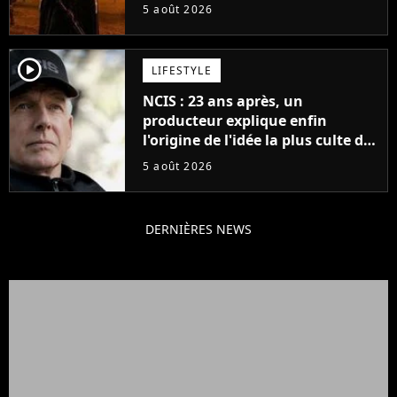
veut lui donner de rôle au
5 août 2026
cinéma
player2
LIFESTYLE
NCIS : 23 ans après, un
producteur explique enfin
l'origine de l'idée la plus culte de
la série (et on ne parle pas du
5 août 2026
bateau)
DERNIÈRES NEWS