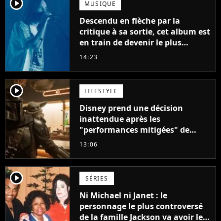
player2
MUSIQUE
Descendu en flèche par la
critique à sa sortie, cet album est
en train de devenir le plus
populaire de son auteur
14:23
player2
LIFESTYLE
Disney prend une décision
inattendue après les
"performances mitigées" de
Vaiana et The Mandalorian &
13:06
Grogu au box-office
player2
SÉRIES
Ni Michael ni Janet : le
personnage le plus controversé
de la famille Jackson va avoir le