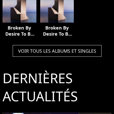
Picture 'It
Ends With Us'
Broken By
Broken By
Desire To Be
Desire To Be
Heavenly Sent
Heavenly Sent
(Extended
(Extended
VOIR TOUS LES ALBUMS ET SINGLES
Edition)
Edition)
DERNIÈRES
ACTUALITÉS