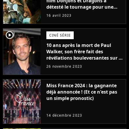
film Donjons et Dragons a
détesté le tournage pour une
raison très spéciale
16 avril 2023
player2
CINÉ SÉRIE
10 ans après la mort de Paul
Walker, son frère fait des
révélations bouleversantes sur la
réaction des acteurs de Fast and
26 novembre 2023
Furious
Miss France 2024 : la gagnante
déjà annoncée ! (Et ce n'est pas
un simple pronostic)
14 décembre 2023