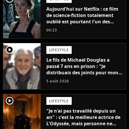
Aujourd'hui sur Netflix : ce film
de science-fiction totalement
oublié est pourtant l'un des
meilleurs des années 2010
09:23
player2
LIFESTYLE
Le fils de Michael Douglas a
passé 7 ans en prison : "Je
distribuais des joints pour mon
père"
5 août 2026
player2
LIFESTYLE
"Je n'ai pas travaillé depuis un
an" : c'est la meilleure actrice de
L'Odyssée, mais personne ne