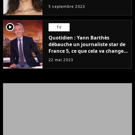
5 septembre 2023
player2
TV
Quotidien : Yann Barthès
débauche un journaliste star de
France 5, ce que cela va changer
à la rentrée
22 mai 2023