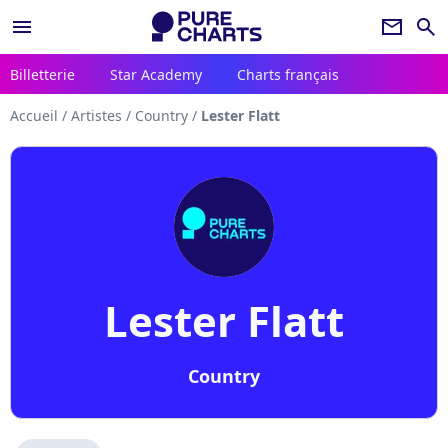
menu
newsletter
search
Billetterie
Star Academy
Charts français
Accueil
/
Artistes
/
Country
/
Lester Flatt
Lester Flatt
Country