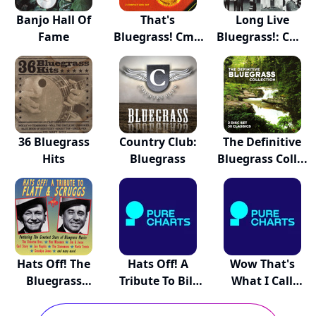
Banjo Hall Of
That's
Long Live
Fame
Bluegrass! Cmh
Bluegrass!: Cmh
Records...
Rec...
36 Bluegrass
Country Club:
The Definitive
Hits
Bluegrass
Bluegrass Coll...
Hats Off! The
Hats Off! A
Wow That's
Bluegrass
Tribute To Bill
What I Call
Tribu...
M...
Bluegrass