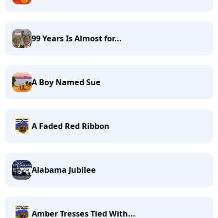
99 Years Is Almost for...
A Boy Named Sue
A Faded Red Ribbon
Alabama Jubilee
Amber Tresses Tied With...