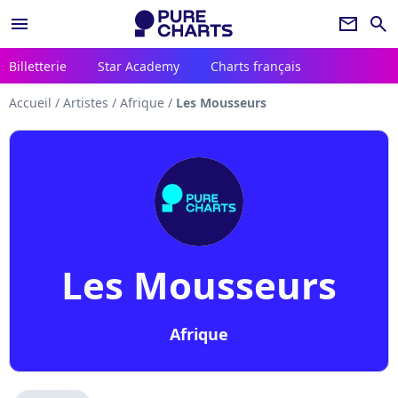
menu
newsletter
search
Billetterie
Star Academy
Charts français
Accueil
/
Artistes
/
Afrique
/
Les Mousseurs
Les Mousseurs
Afrique