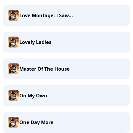
Love Montage: I Saw...
Lovely Ladies
Master Of The House
On My Own
One Day More