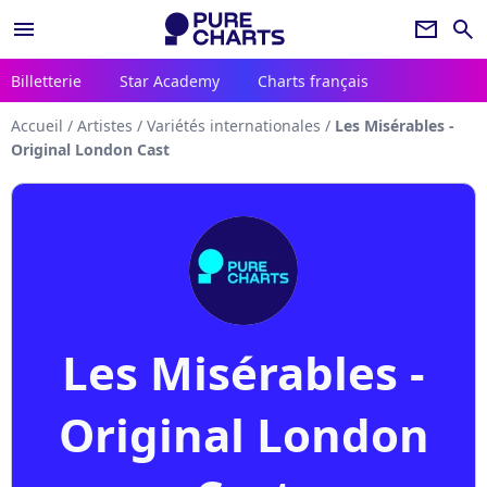
menu
newsletter
search
Billetterie
Star Academy
Charts français
Accueil
/
Artistes
/
Variétés internationales
/
Les Misérables -
Original London Cast
Les Misérables -
Original London