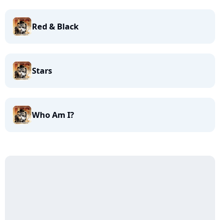
Red & Black
Stars
Who Am I?