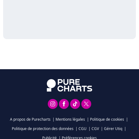
A propos de Purecharts
|
Mentions légales
|
Politique de cookies
|
Politique de protection des données
|
CGU
|
CGV
|
Gérer Utiq
|
Publicité
|
Préférences cookies