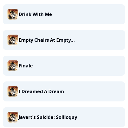
Drink With Me
Empty Chairs At Empty...
Finale
I Dreamed A Dream
Javert's Suicide: Soliloquy