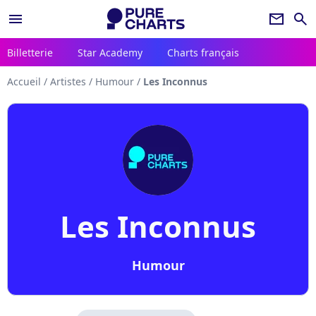
menu
newsletter
search
Billetterie
Star Academy
Charts français
Accueil
/
Artistes
/
Humour
/
Les Inconnus
Les Inconnus
Humour