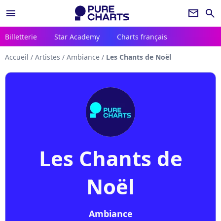
menu
newsletter
search
Billetterie
Star Academy
Charts français
Accueil
/
Artistes
/
Ambiance
/
Les Chants de Noël
Les Chants de
Noël
Ambiance