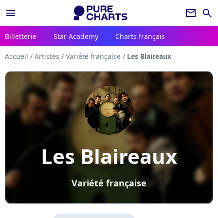
menu
newsletter
search
Billetterie
Star Academy
Charts français
Accueil
/
Artistes
/
Variété française
/
Les Blaireaux
Les Blaireaux
Variété française