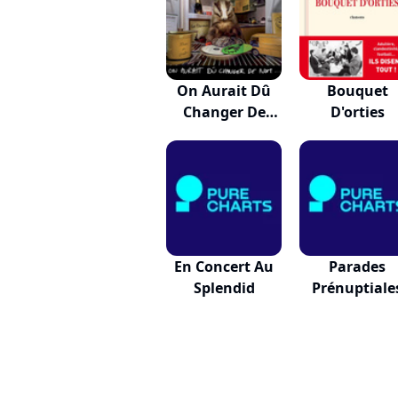
On Aurait Dû
Bouquet
Changer De
D'orties
Nom...
En Concert Au
Parades
Splendid
Prénuptiale