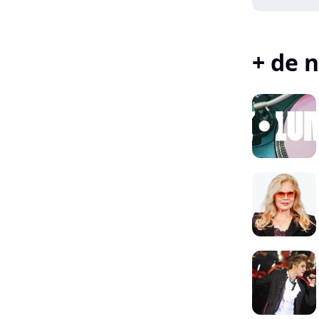
+ de n