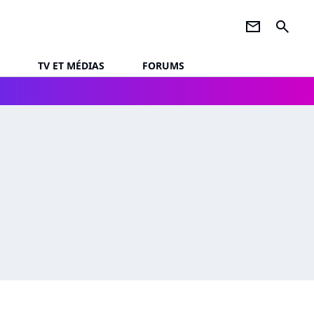
newsletter
search
TV ET MÉDIAS
FORUMS