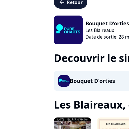
arrow_left
Retour
Bouquet D'orties
Les Blaireaux
Date de sortie: 28 
Decouvrir le s
Bouquet D'orties
Les Blaireaux, c