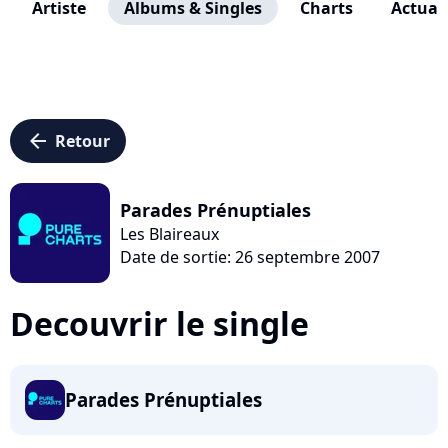
Artiste
Albums & Singles
Charts
Actuali
arrow_left
Retour
Parades Prénuptiales
Les Blaireaux
Date de sortie: 26 septembre 2007
Decouvrir le single
Parades Prénuptiales