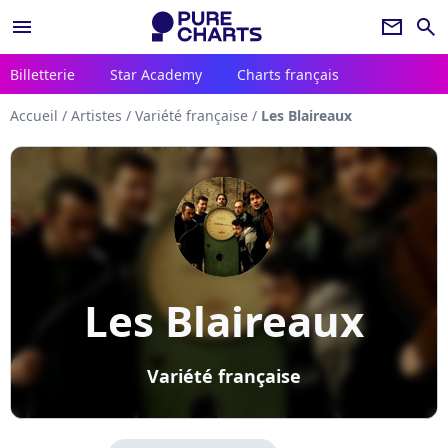
menu
newsletter
search
Billetterie
Star Academy
Charts français
Accueil
/
Artistes
/
Variété française
/
Les Blaireaux
Les Blaireaux
Variété française