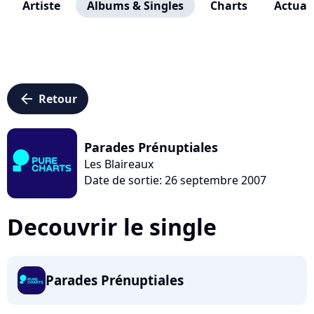
Artiste
Albums & Singles
Charts
Actuali
arrow_left
Retour
Parades Prénuptiales
Les Blaireaux
Date de sortie: 26 septembre 2007
Decouvrir le single
Parades Prénuptiales