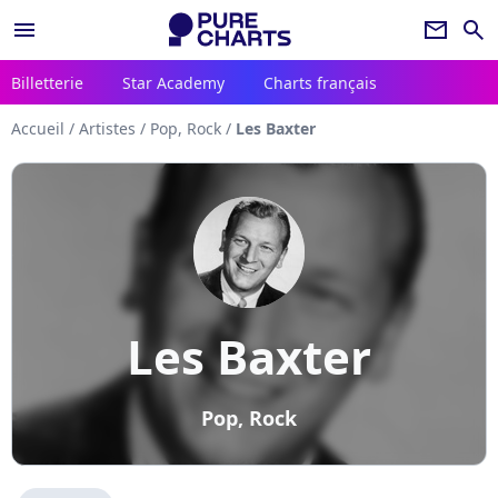
menu
newsletter
search
Billetterie
Star Academy
Charts français
Accueil
/
Artistes
/
Pop, Rock
/
Les Baxter
Les Baxter
Pop, Rock