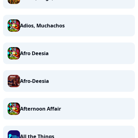
Adios, Muchachos
Afro Deesia
Afro-Deesia
Afternoon Affair
All the Things