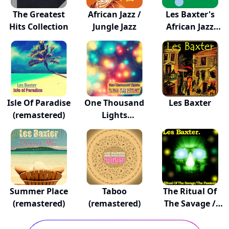
The Greatest
African Jazz /
Les Baxter's
Hits Collection
Jungle Jazz
African Jazz
Jun...
Isle Of Paradise
One Thousand
Les Baxter
(remastered)
Lights
(remastered)
Summer Place
Taboo
The Ritual Of
(remastered)
(remastered)
The Savage /
Th...