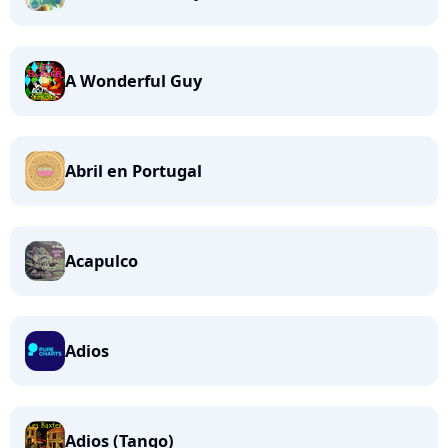
A Wonderful Guy
Abril en Portugal
Acapulco
Adios
Adios (Tango)