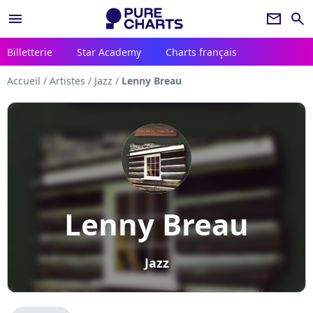
menu
newsletter
search
Billetterie
Star Academy
Charts français
Accueil
/
Artistes
/
Jazz
/
Lenny Breau
Lenny Breau
Jazz