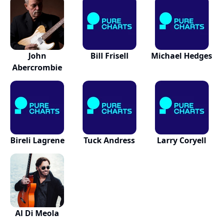
John
Bill Frisell
Michael Hedges
Abercrombie
Bireli Lagrene
Tuck Andress
Larry Coryell
Al Di Meola