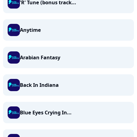
'R' Tune (bonus track...
Anytime
Arabian Fantasy
Back In Indiana
Blue Eyes Crying In...