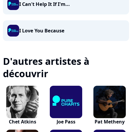
I Can't Help It If I'm...
I Love You Because
D'autres artistes à
découvrir
Chet Atkins
Joe Pass
Pat Metheny