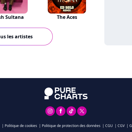
sh Sultana
The Aces
us les artistes
|
Politique de cookies
|
Politique de protection des données
|
CGU
|
CGV
|
G