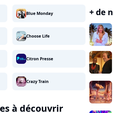
+ de n
Blue Monday
Choose Life
Citron Presse
Crazy Train
tes à découvrir