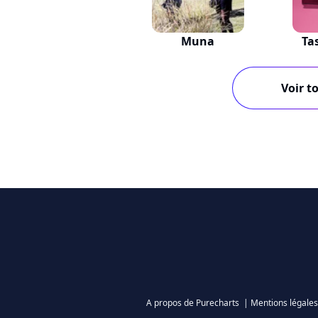
Muna
Ta
Voir to
A propos de Purecharts
|
Mentions légales