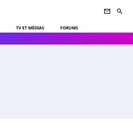
newsletter
search
TV ET MÉDIAS
FORUMS