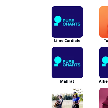
Lime Cordiale
To
Mallrat
Alfi