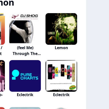
mon
 /
(feel Me)
Lemon
t
Through The
Radio
p-
Eclectrik
Eclectrik