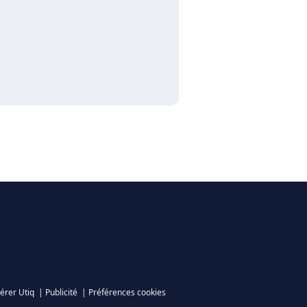
érer Utiq
|
Publicité
|
Préférences cookies