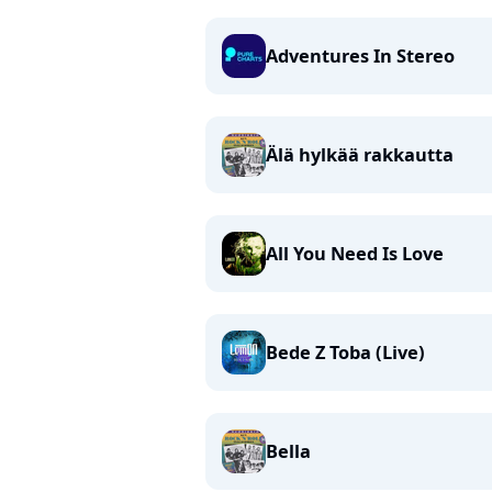
Adventures In Stereo
Älä hylkää rakkautta
All You Need Is Love
Bede Z Toba (Live)
Bella