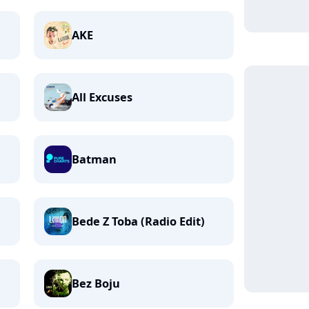
AKE
All Excuses
Batman
Bede Z Toba (Radio Edit)
Bez Boju