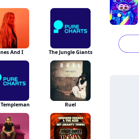
nes And I
The Jungle Giants
e Templeman
Ruel