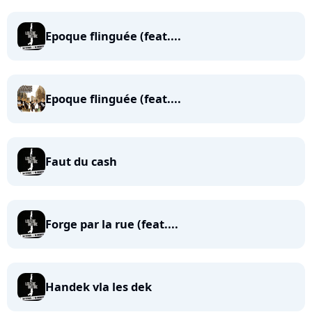
Epoque flinguée (feat....
Epoque flinguée (feat....
Faut du cash
Forge par la rue (feat....
Handek vla les dek