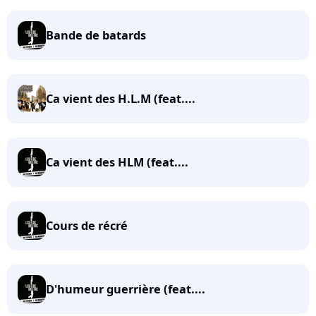
Bande de batards
Ca vient des H.L.M (feat....
Ca vient des HLM (feat....
Cours de récré
D'humeur guerrière (feat....