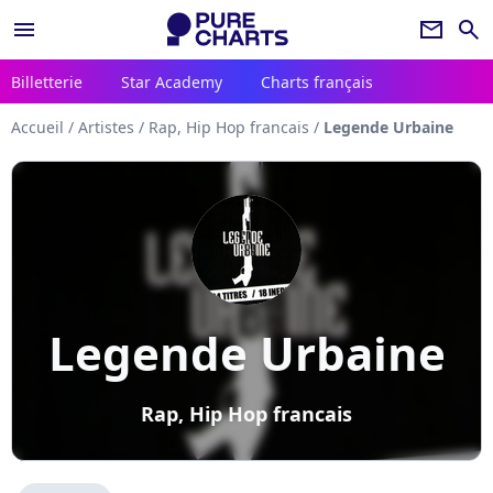
menu
newsletter
search
Billetterie
Star Academy
Charts français
Accueil
/
Artistes
/
Rap, Hip Hop francais
/
Legende Urbaine
Legende Urbaine
Rap, Hip Hop francais