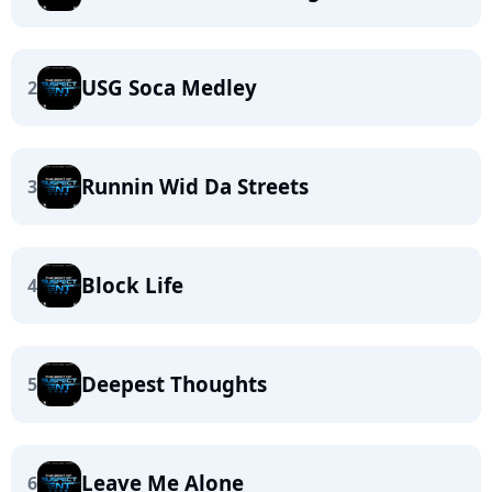
USG Soca Medley
2
Runnin Wid Da Streets
3
Block Life
4
Deepest Thoughts
5
Leave Me Alone
6