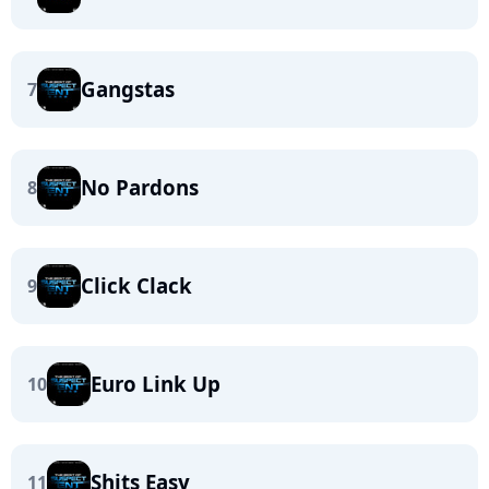
Gangstas
7
No Pardons
8
Click Clack
9
Euro Link Up
10
Shits Easy
11