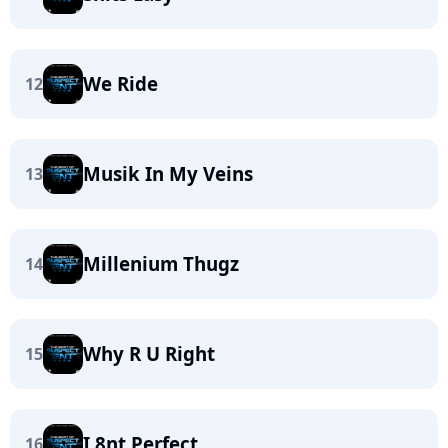
We Ride
12
Musik In My Veins
13
Millenium Thugz
14
Why R U Right
15
I 8nt Perfect
16