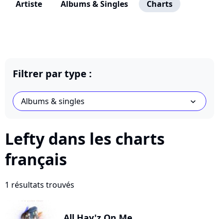
Artiste
Albums & Singles
Charts
Filtrer par type :
Albums & singles
chevron_bot
Lefty dans les charts
français
1 résultats trouvés
All Hay'z On Me