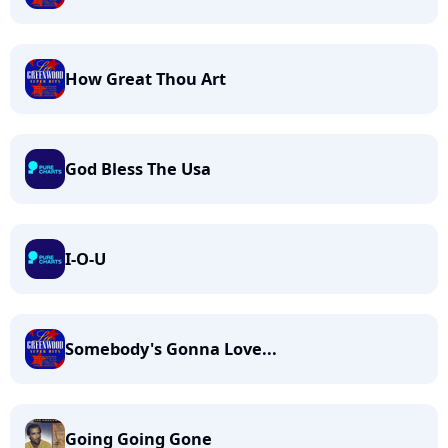
How Great Thou Art
God Bless The Usa
I-O-U
Somebody's Gonna Love...
Going Going Gone