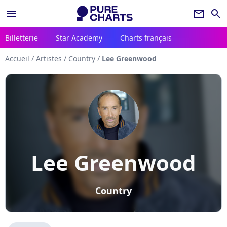
menu
newsletter
search
Billetterie
Star Academy
Charts français
Accueil
/
Artistes
/
Country
/
Lee Greenwood
Lee Greenwood
Country