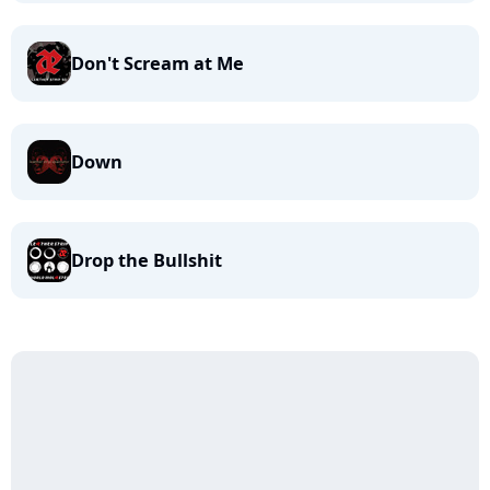
Don't Scream at Me
Down
Drop the Bullshit