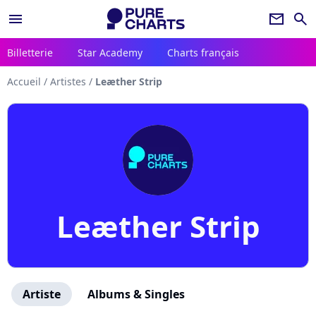
menu
newsletter
search
Billetterie
Star Academy
Charts français
Accueil
/
Artistes
/
Leæther Strip
Leæther Strip
Artiste
Albums & Singles