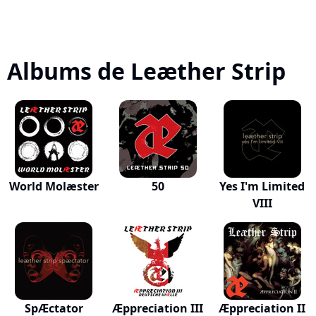
Albums de Leæther Strip
World Molæster
50
Yes I'm Limited
VIII
SpÆctator
Æppreciation III
Æppreciation II