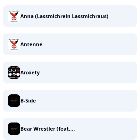
Anna (Lassmichrein Lassmichraus)
Antenne
Anxiety
B-Side
Bear Wrestler (feat....