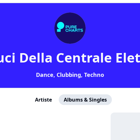
uci Della Centrale Elet
Dance, Clubbing, Techno
Artiste
Albums & Singles