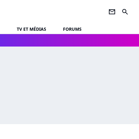
newsletter
search
TV ET MÉDIAS
FORUMS