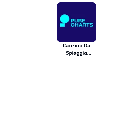
Canzoni Da
Spiaggia
Deturpata