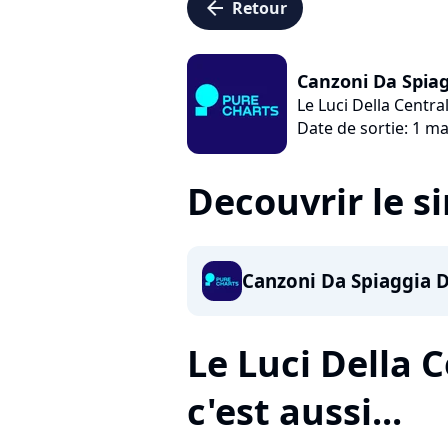
arrow_left
Retour
Canzoni Da Spia
Le Luci Della Central
Date de sortie: 1 ma
Decouvrir le s
Canzoni Da Spiaggia 
Le Luci Della C
c'est aussi...