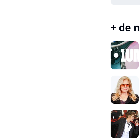
+ de n