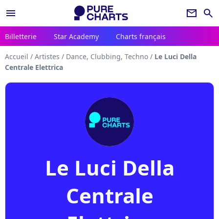
menu
newsletter
search
Billetterie
Star Academy
Charts français
Accueil
/
Artistes
/
Dance, Clubbing, Techno
/
Le Luci Della
Centrale Elettrica
Le Luci Della
Centrale