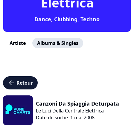
Elettrica
Dance, Clubbing, Techno
Artiste
Albums & Singles
arrow_left
Retour
Canzoni Da Spiaggia Deturpata
Le Luci Della Centrale Elettrica
Date de sortie: 1 mai 2008