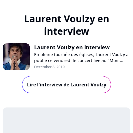
Laurent Voulzy en
interview
Laurent Voulzy en interview
En pleine tournée des églises, Laurent Voulzy a
publié ce vendredi le concert live au "Mont
Saint-Michel" en CD et DVD. Pure Charts a
December 8, 2019
rencontré l'artiste qui nous explique sa passion
pour les cathédrales, se confie sur la nouvelle
Lire l'interview de Laurent Voulzy
génération, son amitié avec Alain Souchon, et
revient sur son incroyable car...