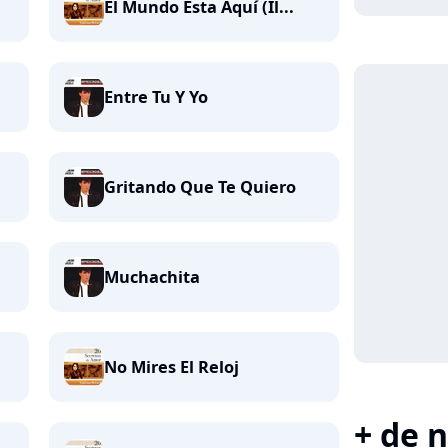
El Mundo Esta Aquí (Il...
Entre Tu Y Yo
Gritando Que Te Quiero
Muchachita
No Mires El Reloj
+ de n