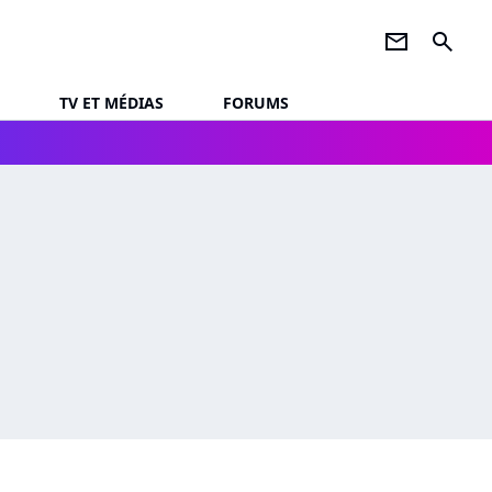
newsletter
search
TV ET MÉDIAS
FORUMS