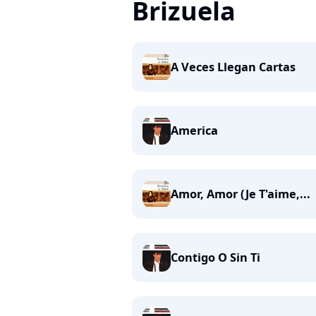
Brizuela
A Veces Llegan Cartas
America
Amor, Amor (Je T'aime,...
Contigo O Sin Ti