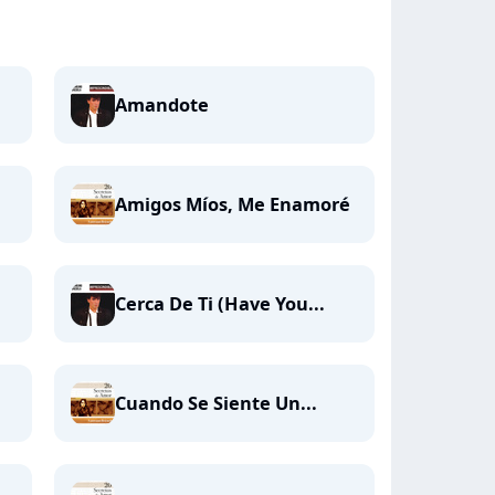
Amandote
Amigos Míos, Me Enamoré
Cerca De Ti (Have You...
Cuando Se Siente Un...