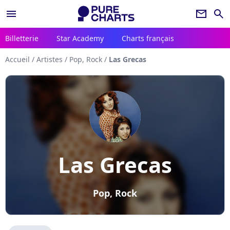
menu
newsletter
search
Billetterie
Star Academy
Charts français
Accueil
/
Artistes
/
Pop, Rock
/
Las Grecas
Las Grecas
Pop, Rock