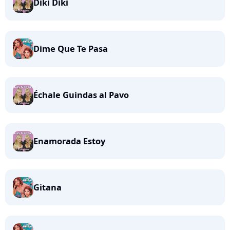
Diki Diki
Dime Que Te Pasa
Échale Guindas al Pavo
Enamorada Estoy
Gitana