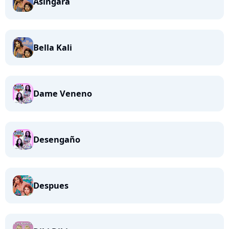
Asingara
Bella Kali
Dame Veneno
Desengaño
Despues