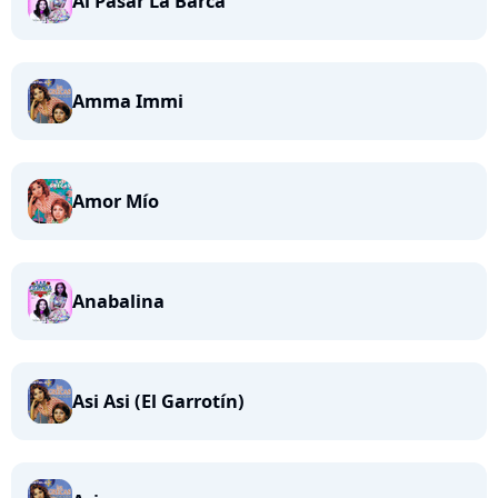
Al Pasar La Barca
Amma Immi
Amor Mío
Anabalina
Asi Asi (El Garrotín)