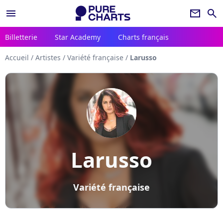
menu
newsletter
search
Billetterie
Star Academy
Charts français
Accueil
/
Artistes
/
Variété française
/
Larusso
Larusso
Variété française