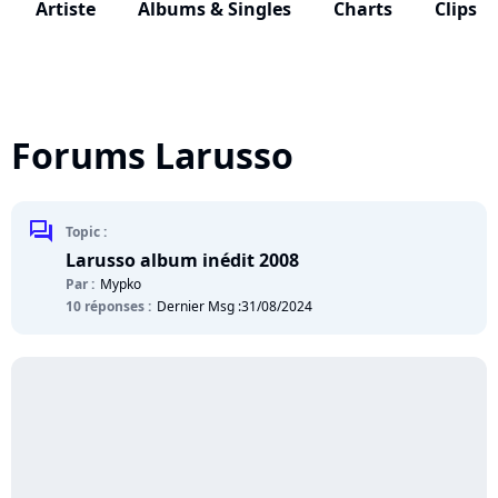
Artiste
Albums & Singles
Charts
Clips
Forums Larusso
chat
Topic :
Larusso album inédit 2008
Par :
Mypko
10 réponses :
Dernier Msg :
31/08/2024