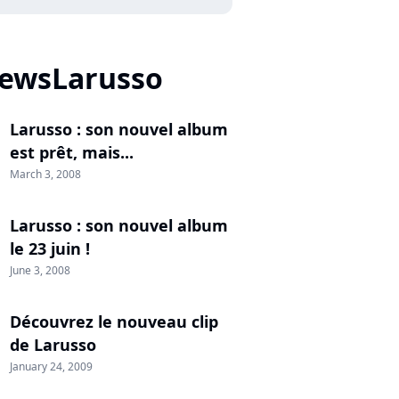
ewsLarusso
Larusso : son nouvel album
est prêt, mais...
March 3, 2008
Larusso : son nouvel album
le 23 juin !
June 3, 2008
Découvrez le nouveau clip
de Larusso
January 24, 2009