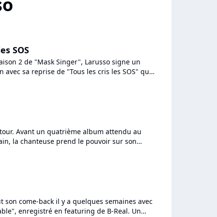
so
 les SOS
aison 2 de "Mask Singer", Larusso signe un
 avec sa reprise de "Tous les cris les SOS" qui
ctateurs...
etour. Avant un quatrième album attendu au
in, la chanteuse prend le pouvoir sur son
Monopoly"; Déouvrez...
t son come-back il y a quelques semaines avec
able", enregistré en featuring de B-Real. Un