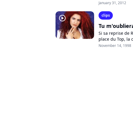
teaser devançait l
January 31, 2012
clips
player2
Tu m'oublier
Si sa reprise de 
place du Top, la
autant, et revient
November 14, 1998