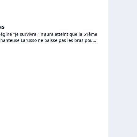
a diffusion...
as
Régine "Je survivrai" n'aura atteint que la 51ème
 chanteuse Larusso ne baisse pas les bras pour
 avec...