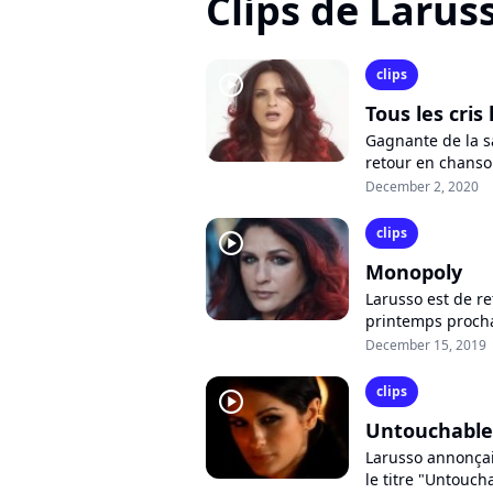
Clips de Larus
clips
player2
Tous les cris
Gagnante de la s
retour en chanson
a ému les téléspe
December 2, 2020
clips
player2
Monopoly
Larusso est de r
printemps procha
nouveau single "
December 15, 2019
clips
player2
Untouchable
Larusso annonçai
le titre "Untouch