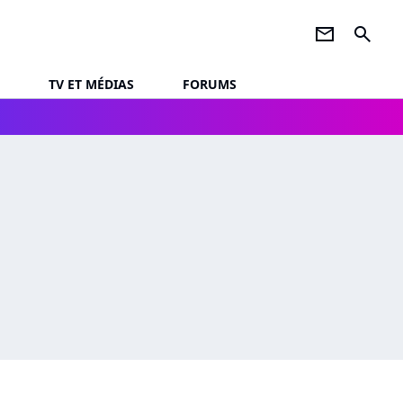
newsletter
search
TV ET MÉDIAS
FORUMS