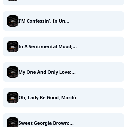
I'M Confessin', In Un...
In A Sentimental Mood;...
My One And Only Love;...
Oh, Lady Be Good, Marilù
Sweet Georgia Brown;...