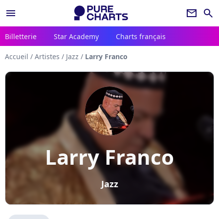
menu
newsletter
search
Billetterie
Star Academy
Charts français
Accueil
/
Artistes
/
Jazz
/
Larry Franco
Larry Franco
Jazz