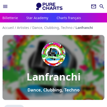
menu
newsletter
search
Billetterie
Star Academy
Charts français
Accueil
/
Artistes
/
Dance, Clubbing, Techno
/
Lanfranchi
Lanfranchi
Dance, Clubbing, Techno