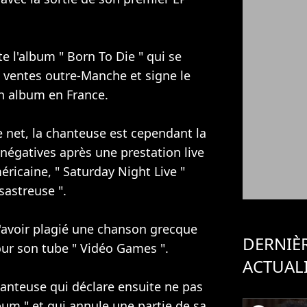
te l'album " Born To Die " qui se
 ventes outre-Manche et signe le
un album en France.
e net, la chanteuse est cependant la
négatives après une prestation live
éricaine, " Saturday Night Live "
sastreuse ".
 d'avoir plagié une chanson grecque
DERNIÈ
pour son tube " Vidéo Games ".
ACTUAL
chanteuse qui déclare ensuite ne pas
lbum " et qui annule une partie de sa