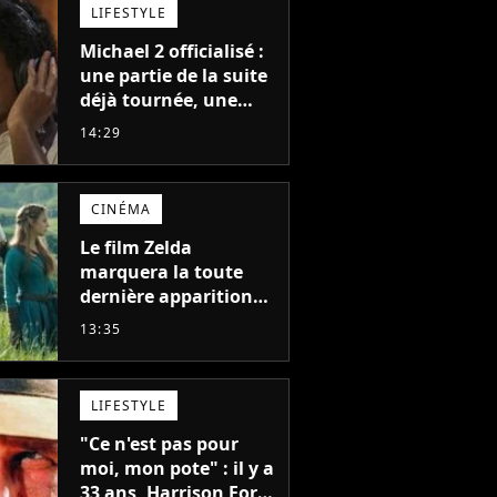
LIFESTYLE
Michael 2 officialisé :
une partie de la suite
déjà tournée, une
sortie possible en
14:29
2027 ?
CINÉMA
Le film Zelda
marquera la toute
dernière apparition
de cet acteur
13:35
emblématique
disparu trop tôt
LIFESTYLE
"Ce n'est pas pour
moi, mon pote" : il y a
33 ans, Harrison Ford