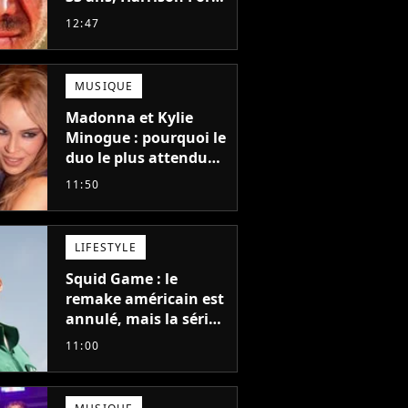
refusait l'un des plus
12:47
grands succès de tous
les temps
MUSIQUE
Madonna et Kylie
Minogue : pourquoi le
duo le plus attendu
de la pop a mis 25 ans
11:50
à se faire
LIFESTYLE
Squid Game : le
remake américain est
annulé, mais la série
la plus vue sur Netflix
11:00
pourrait avoir une
version française