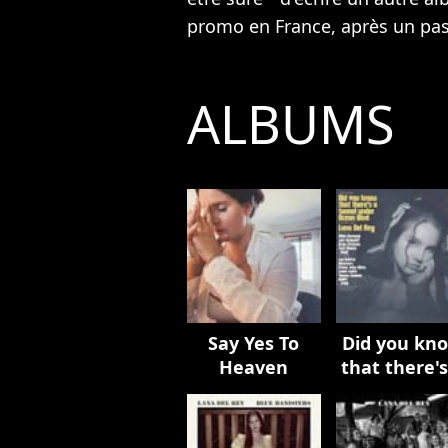
promo en France, après un pas
ALBUMS
Say Yes To
Did you kn
Heaven
that there's
tunnel und
Ocean Blv