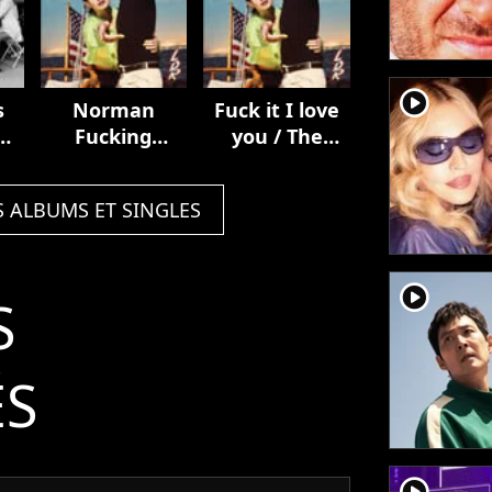
player2
s
Norman
Fuck it I love
Fucking
you / The
ub
Rockwell!
greatest
S ALBUMS ET SINGLES
player2
S
ÉS
player2