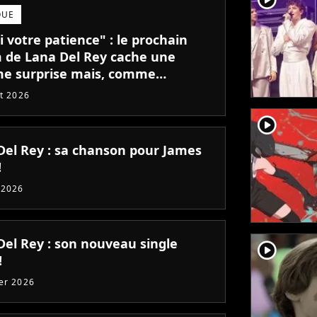
QUE
 votre patience" : le prochain
 de Lana Del Rey cache une
e surprise mais, comme
tude, il va falloir être patient !
et 2026
player2
Del Rey : sa chanson pour James
!
 2026
Del Rey : son nouveau single
player2
!
ier 2026