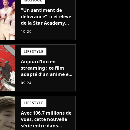
MUSIQUE
"Un sentiment de
délivrance" : cet élève
de la Star Academy
balance après la fin
10:20
de la tournée
LIFESTYLE
Aujourd'hui en
streaming : ce film
adapté d'un anime et
noté 98% est à voir
09:24
absolument... sinon
vous ne comprendrez
plus la série
LIFESTYLE
Avec 106,7 millions de
vues, cette nouvelle
série entre dans