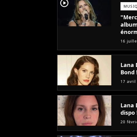
player2
MUSI
"Merci
album
énorm
d'habi
16 juill
Lana 
Bond 
17 avril
Lana 
dispo 
20 févr