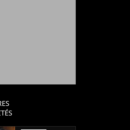
RES
ITÉS