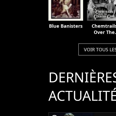
Blue Banisters
Chemtrail
Over The
Country Cl
VOIR TOUS LE
DERNIÈRE
ACTUALIT