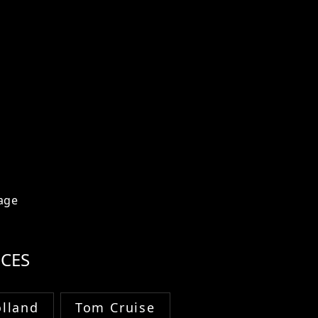
age
CES
lland
Tom Cruise