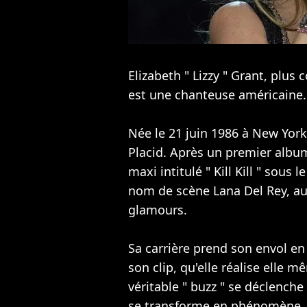
Elizabeth " Lizzy " Grant, plu
est une chanteuse américaine.
Née le 21 juin 1986 à New York,
Placid. Après un premier album
maxi intitulé " Kill Kill " sous 
nom de scène Lana Del Rey, au
glamours.
Sa carrière prend son envol en
son clip, qu'elle réalise elle m
véritable " buzz " se déclenche
se transforme en phénomène, a