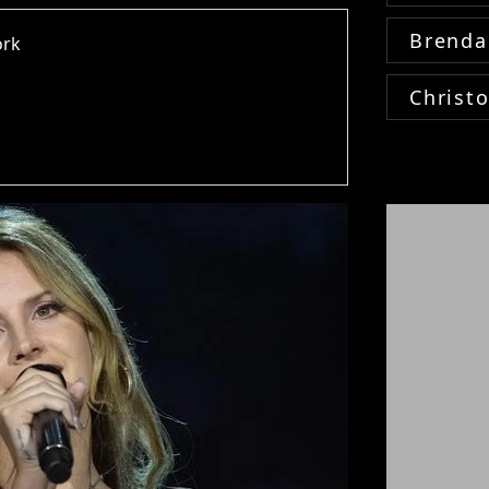
Brenda
ork
Christ