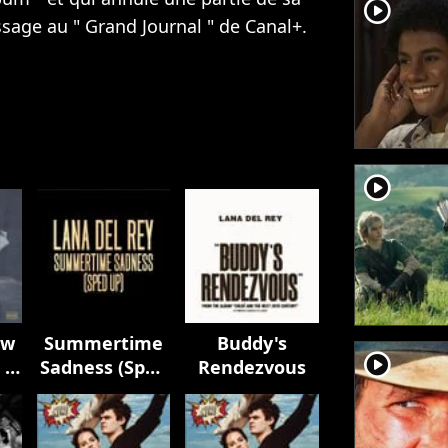
player2
sage au " Grand Journal " de Canal+.
player2
ow
Summertime
Buddy's
player2
 a
Sadness (Sped
Rendezvous
er
Up)
d