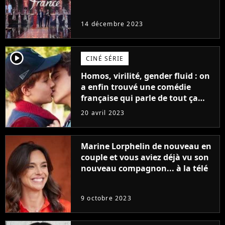
14 décembre 2023
player2
CINÉ SÉRIE
Homos, virilité, gender fluid : on
a enfin trouvé une comédie
française qui parle de tout ça
sans être super ringarde
20 avril 2023
Marine Lorphelin de nouveau en
couple et vous aviez déjà vu son
nouveau compagnon... à la télé
9 octobre 2023