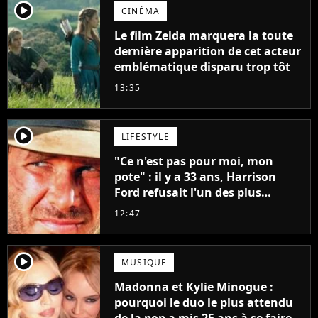
player2
CINÉMA
Le film Zelda marquera la toute
dernière apparition de cet acteur
emblématique disparu trop tôt
13:35
player2
LIFESTYLE
"Ce n'est pas pour moi, mon
pote" : il y a 33 ans, Harrison
Ford refusait l'un des plus
grands succès de tous les temps
12:47
player2
MUSIQUE
Madonna et Kylie Minogue :
pourquoi le duo le plus attendu