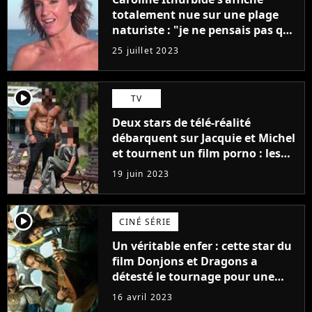
totalement nue sur une plage
naturiste : "je ne pensais pas que
j'arriverais à le faire..."
25 juillet 2023
player2
TV
Deux stars de télé-réalité
débarquent sur Jacquie et Michel
et tournent un film porno : les
premières images du tournage
19 juin 2023
(exclu)
player2
CINÉ SÉRIE
Un véritable enfer : cette star du
film Donjons et Dragons a
détesté le tournage pour une
raison très spéciale
16 avril 2023