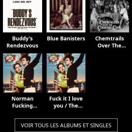
Buddy's
Blue Banisters
Chemtrails
Rendezvous
Over The
Country Club
Norman
Fuck it I love
Fucking
you / The
Rockwell!
greatest
VOIR TOUS LES ALBUMS ET SINGLES