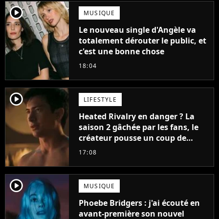
player2
MUSIQUE
Le nouveau single d'Angèle va
totalement dérouter le public, et
c'est une bonne chose
18:04
player2
LIFESTYLE
Heated Rivalry en danger ? La
saison 2 gâchée par les fans, le
créateur pousse un coup de
gueule
17:08
player2
MUSIQUE
Phoebe Bridgers : j'ai écouté en
avant-première son nouvel