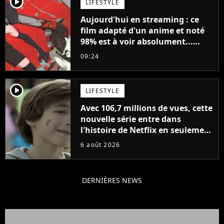
player2
LIFESTYLE
Aujourd'hui en streaming : ce
film adapté d'un anime et noté
98% est à voir absolument...
sinon vous ne comprendrez plus
09:24
la série
player2
LIFESTYLE
Avec 106,7 millions de vues, cette
nouvelle série entre dans
l'histoire de Netflix en seulement
48 jours
6 août 2026
DERNIÈRES NEWS