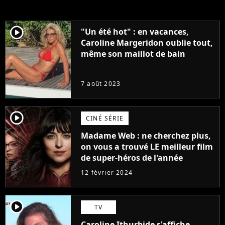
player2
"Un été hot" : en vacances,
Caroline Margeridon oublie tout,
même son maillot de bain
7 août 2023
player2
CINÉ SÉRIE
Madame Web : ne cherchez plus,
on vous a trouvé LE meilleur film
de super-héros de l'année
12 février 2024
player2
TV
Caroline Ithurbide s'affiche