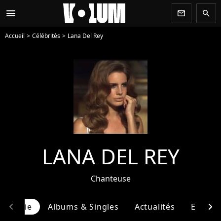
menu
newsletter
search
Accueil
Célébrités
Lana Del Rey
LANA DEL REY
Chanteuse
chevron_left
chevron_right
ographie
Albums & Singles
Actualités
Entour