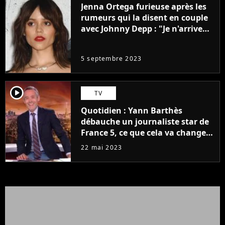
Jenna Ortega furieuse après les
rumeurs qui la disent en couple
avec Johnny Depp : "Je n'arrive
même pas..."
5 septembre 2023
player2
TV
Quotidien : Yann Barthès
débauche un journaliste star de
France 5, ce que cela va changer
à la rentrée
22 mai 2023