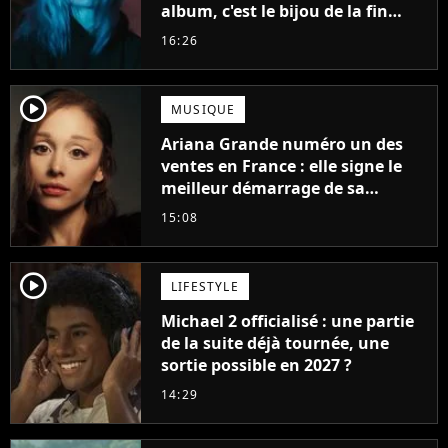
album, c'est le bijou de la fin
d'été
16:26
player2
MUSIQUE
Ariana Grande numéro un des
ventes en France : elle signe le
meilleur démarrage de sa
carrière avec son album Petal
15:08
player2
LIFESTYLE
Michael 2 officialisé : une partie
de la suite déjà tournée, une
sortie possible en 2027 ?
14:29