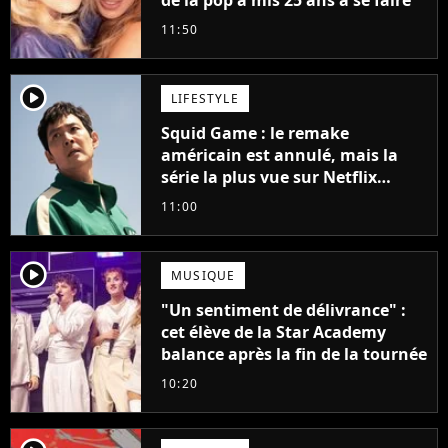
de la pop a mis 25 ans à se faire
11:50
player2
LIFESTYLE
Squid Game : le remake
américain est annulé, mais la
série la plus vue sur Netflix
pourrait avoir une version
11:00
française
player2
MUSIQUE
"Un sentiment de délivrance" :
cet élève de la Star Academy
balance après la fin de la tournée
10:20