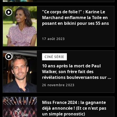
player2
"Ce corps de folie !" : Karine Le
Marchand enflamme la Toile en
posant en bikini pour ses 55 ans
17 août 2023
player2
CINÉ SÉRIE
10 ans après la mort de Paul
Walker, son frère fait des
révélations bouleversantes sur la
réaction des acteurs de Fast and
26 novembre 2023
Furious
Miss France 2024 : la gagnante
déjà annoncée ! (Et ce n'est pas
un simple pronostic)