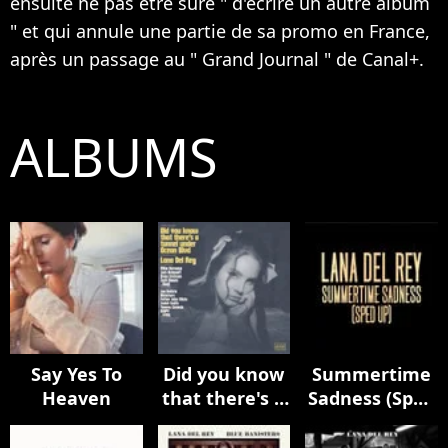
ensuite ne pas être sure " d'écrire un autre album
" et qui annule une partie de sa promo en France,
après un passage au " Grand Journal " de Canal+.
ALBUMS
Say Yes To
Did you know
Summertime
Heaven
that there's a
Sadness (Sped
tunnel under
Up)
Ocean Blvd