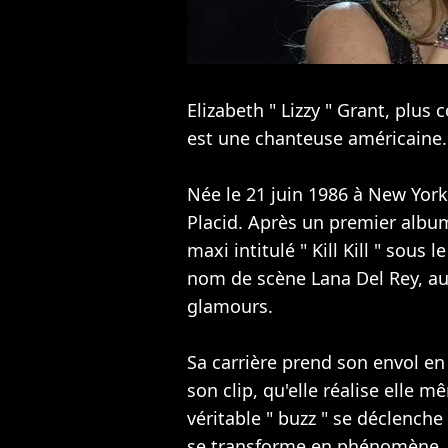
Elizabeth " Lizzy " Grant, plu
est une chanteuse américaine.
Née le 21 juin 1986 à New York,
Placid. Après un premier album
maxi intitulé " Kill Kill " sous 
nom de scène Lana Del Rey, au
glamours.
Sa carrière prend son envol en
son clip, qu'elle réalise elle m
véritable " buzz " se déclenche
se transforme en phénomène, a