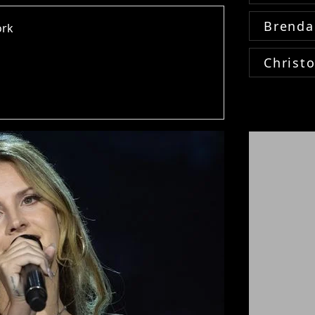
Brenda
ork
Christ