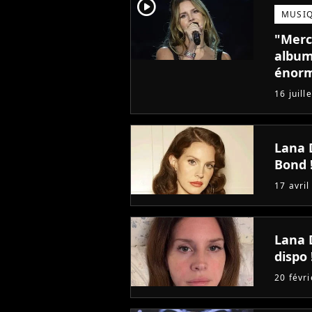
player2
MUSI
"Merci
album
énorm
d'habi
16 juill
Lana 
Bond 
17 avril
Lana 
dispo 
20 févr