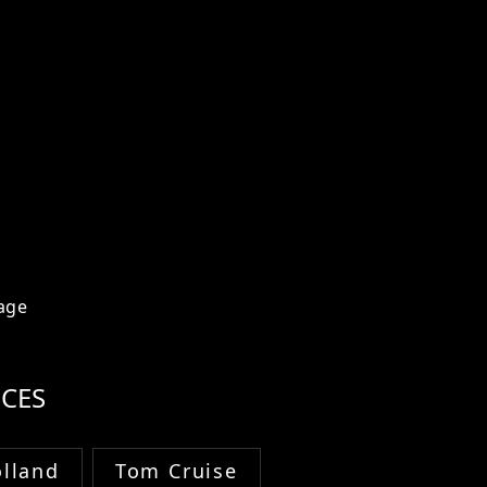
age
CES
lland
Tom Cruise