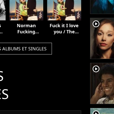
player2
s
Norman
Fuck it I love
Fucking
you / The
ub
Rockwell!
greatest
S ALBUMS ET SINGLES
player2
S
ÉS
player2