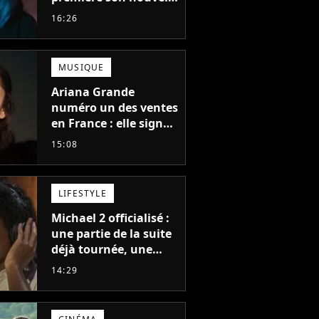
album, c'est le bijou
16:26
de la fin d'été
MUSIQUE
Ariana Grande
numéro un des ventes
en France : elle signe
le meilleur démarrage
15:08
de sa carrière avec
son album Petal
LIFESTYLE
Michael 2 officialisé :
une partie de la suite
déjà tournée, une
sortie possible en
14:29
2027 ?