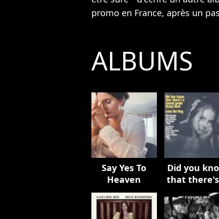
promo en France, après un pas
ALBUMS
Say Yes To
Did you kn
Heaven
that there's
tunnel und
Ocean Blv