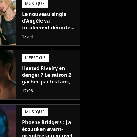
MUSIQUE
Le nouveau single
d'Angèle va
totalement dérouter
le public, et c'est une
18:04
bonne chose
LIFESTYLE
Heated Rivalry en
danger ? La saison 2
gâchée par les fans, le
créateur pousse un
17:08
coup de gueule
MUSIQUE
Phoebe Bridgers : j'ai
écouté en avant-
première son nouvel