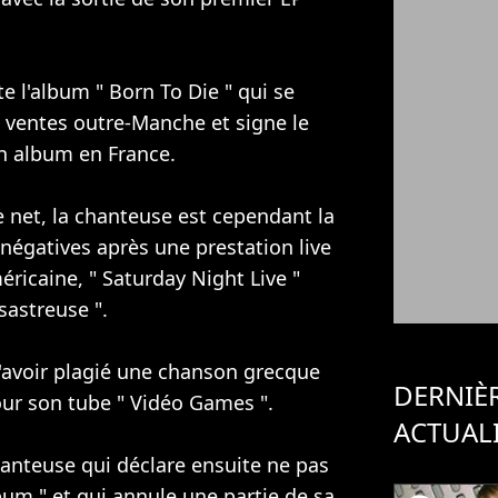
te l'album " Born To Die " qui se
 ventes outre-Manche et signe le
un album en France.
e net, la chanteuse est cependant la
négatives après une prestation live
éricaine, " Saturday Night Live "
sastreuse ".
 d'avoir plagié une chanson grecque
DERNIÈ
pour son tube " Vidéo Games ".
ACTUAL
chanteuse qui déclare ensuite ne pas
lbum " et qui annule une partie de sa