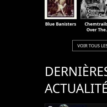
Blue Banisters
Chemtrail
Over The
Country Cl
VOIR TOUS LE
DERNIÈRE
ACTUALIT