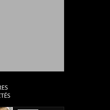
RES
ITÉS