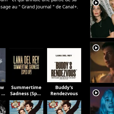
player2
sage au " Grand Journal " de Canal+.
player2
ow
Summertime
Buddy's
player2
 a
Sadness (Sped
Rendezvous
er
Up)
d