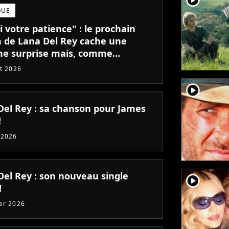
QUE
 votre patience" : le prochain
 de Lana Del Rey cache une
e surprise mais, comme
tude, il va falloir être patient !
et 2026
player2
Del Rey : sa chanson pour James
!
 2026
Del Rey : son nouveau single
player2
!
ier 2026