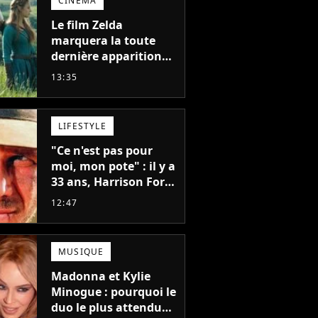
CINÉMA
Le film Zelda
marquera la toute
dernière apparition
de cet acteur
13:35
emblématique
disparu trop tôt
LIFESTYLE
"Ce n'est pas pour
moi, mon pote" : il y a
33 ans, Harrison Ford
refusait l'un des plus
12:47
grands succès de tous
les temps
MUSIQUE
Madonna et Kylie
Minogue : pourquoi le
duo le plus attendu