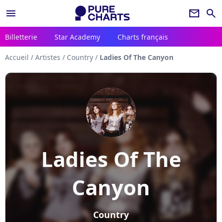
menu
newsletter
search
Billetterie
Star Academy
Charts français
Accueil
/
Artistes
/
Country
/
Ladies Of The Canyon
Ladies Of The
Canyon
Country