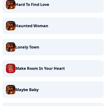
Hard To Find Love
Haunted Woman
Lonely Town
Make Room In Your Heart
Maybe Baby