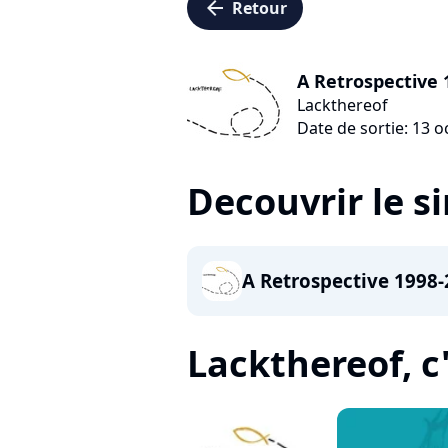
arrow_left
Retour
A Retrospective 
Lackthereof
Date de sortie: 13 
Decouvrir le s
A Retrospective 1998
Lackthereof, c'