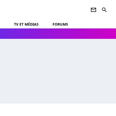
newsletter
search
TV ET MÉDIAS
FORUMS