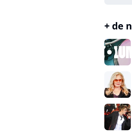
+ de n