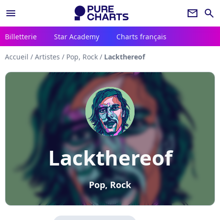
menu
newsletter
search
Billetterie
Star Academy
Charts français
Accueil
/
Artistes
/
Pop, Rock
/
Lackthereof
Lackthereof
Pop, Rock