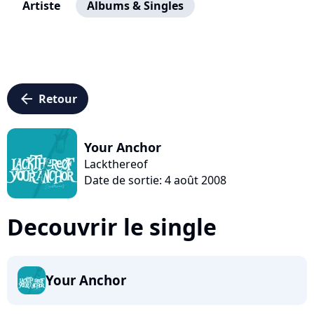
Artiste
Albums & Singles
arrow_left
Retour
Your Anchor
Lackthereof
Date de sortie: 4 août 2008
Decouvrir le single
Your Anchor