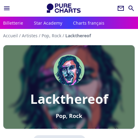
menu
newsletter
search
Billetterie
Star Academy
Charts français
Accueil
/
Artistes
/
Pop, Rock
/
Lackthereof
Lackthereof
Pop, Rock