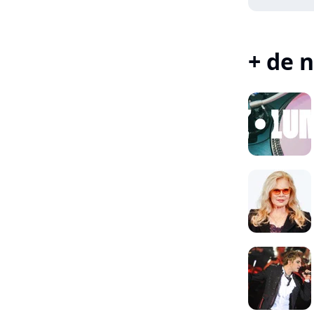
+ de n