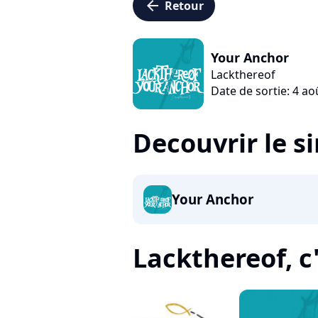
arrow_left
Retour
Your Anchor
Lackthereof
Date de sortie: 4 ao
Decouvrir le s
Your Anchor
Lackthereof, c'