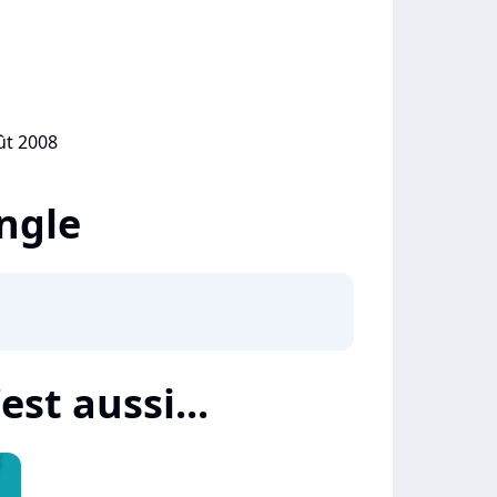
ût 2008
ingle
est aussi...