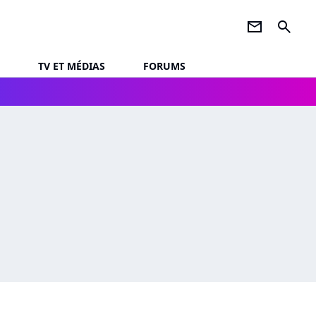
newsletter
search
TV ET MÉDIAS
FORUMS