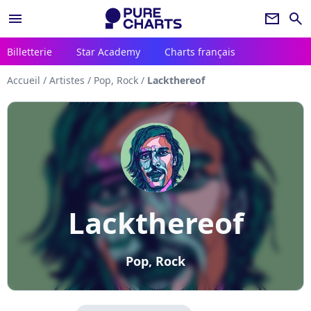
menu
newsletter
search
Billetterie
Star Academy
Charts français
Accueil
/
Artistes
/
Pop, Rock
/
Lackthereof
Lackthereof
Pop, Rock