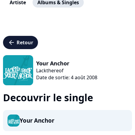
Artiste
Albums & Singles
arrow_left
Retour
Your Anchor
Lackthereof
Date de sortie: 4 août 2008
Decouvrir le single
Your Anchor