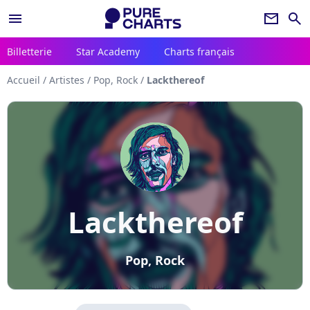
menu
newsletter
search
Billetterie
Star Academy
Charts français
Accueil
/
Artistes
/
Pop, Rock
/
Lackthereof
Lackthereof
Pop, Rock