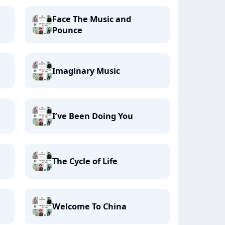
Face The Music and
Pounce
Imaginary Music
I’ve Been Doing You
The Cycle of Life
Welcome To China