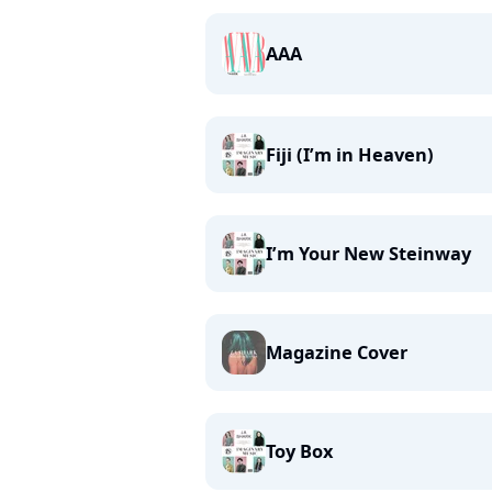
AAA
Fiji (I’m in Heaven)
I’m Your New Steinway
Magazine Cover
Toy Box