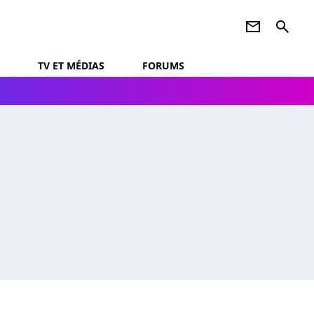
newsletter
search
TV ET MÉDIAS
FORUMS