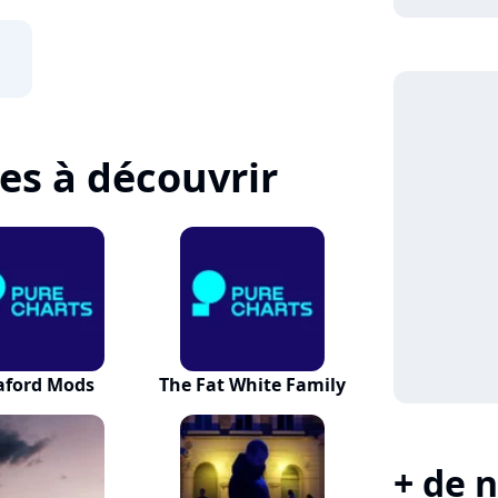
tes à découvrir
aford Mods
The Fat White Family
+ de n