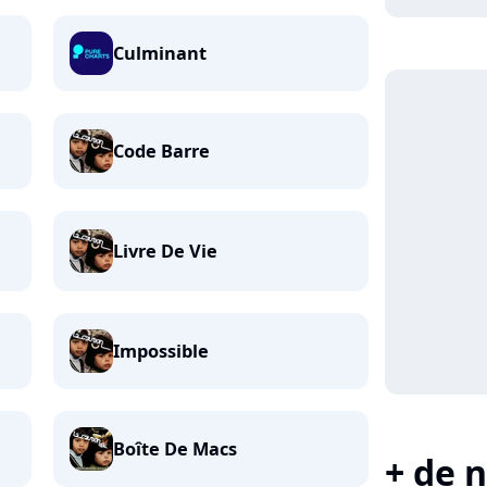
Culminant
Code Barre
Livre De Vie
Impossible
Boîte De Macs
+ de n