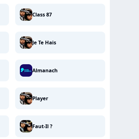
Class 87
Je Te Hais
Almanach
Player
Faut-Il ?