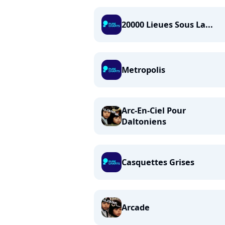
20000 Lieues Sous La...
Metropolis
Arc-En-Ciel Pour
Daltoniens
Casquettes Grises
Arcade