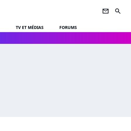
newsletter
search
TV ET MÉDIAS
FORUMS