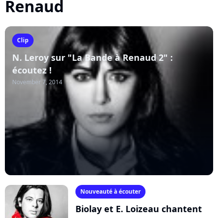
Renaud
Clip
N. Leroy sur "La Bande à Renaud 2" :
écoutez !
November 7, 2014
Nouveauté à écouter
Biolay et E. Loizeau chantent