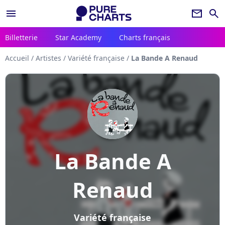
menu
newsletter
search
Billetterie
Star Academy
Charts français
Accueil
/
Artistes
/
Variété française
/
La Bande A Renaud
La Bande A
Renaud
Variété française