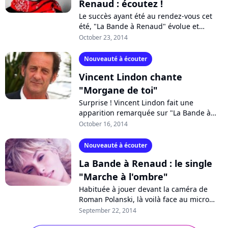
Renaud : écoutez !
Le succès ayant été au rendez-vous cet
été, "La Bande à Renaud" évolue et
reviendra la semaine prochaine avec un
October 23, 2014
deuxième volume incluant de nouvelles...
Nouveauté à écouter
Vincent Lindon chante
"Morgane de toi"
Surprise ! Vincent Lindon fait une
apparition remarquée sur "La Bande à
Renaud 2", le deuxième album de
October 16, 2014
reprises des chansons de Renaud
attendu dans les...
Nouveauté à écouter
La Bande à Renaud : le single
"Marche à l'ombre"
Habituée à jouer devant la caméra de
Roman Polanski, là voilà face au micro
pour reprendre le titre "Marche à
September 22, 2014
l'ombre" de Renaud, le premier extrait