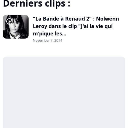
Derniers clips :
"La Bande à Renaud 2" : Nolwenn
player2
Leroy dans le clip "J'ai la vie qui
m'pique les...
November 7, 2014